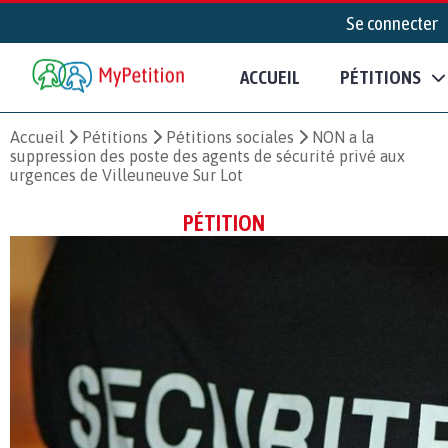
Se connecter
ACCUEIL
PÉTITIONS
Accueil
Pétitions
Pétitions sociales
NON a la
suppression des poste des agents de sécurité privé aux
urgences de Villeuneuve Sur Lot
PÉTITION