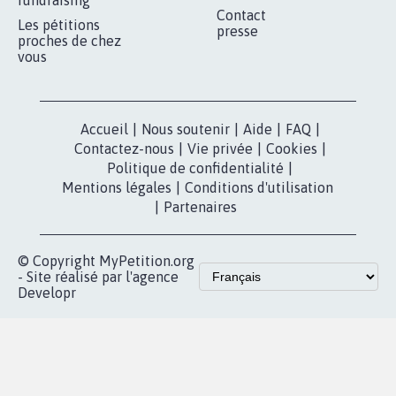
MOBILISATION
COMMUNAUTÉ
Qui sommes-
nous?
Lancer votre
Facebook
pétition
Nos pétitions
TikTok
dans la
Blog - Parlons
X
presse
Mobilisation
Instagram
MyPetition
Accompagnement
dans la
Youtube
Partenariat et
presse
fundraising
Contact
Les pétitions
presse
proches de chez
vous
Accueil
|
Nous soutenir
|
Aide
|
FAQ
|
Contactez-nous
|
Vie privée
|
Cookies
|
Politique de confidentialité
|
Mentions légales
|
Conditions d'utilisation
|
Partenaires