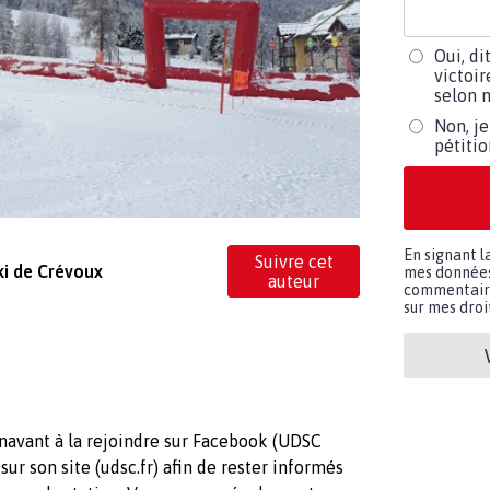
Oui, di
victoir
selon m
Non, je
pétiti
En signant l
Suivre cet
ski de Crévoux
mes données 
auteur
commentaires
sur mes droit
navant à la rejoindre sur Facebook (UDSC
r son site (udsc.fr) afin de rester informés