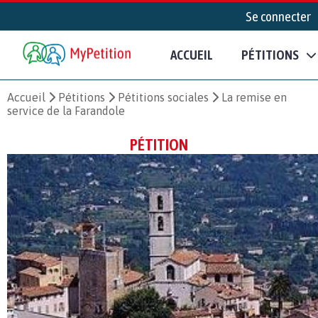
Se connecter
ACCUEIL
PÉTITIONS
Accueil
Pétitions
Pétitions sociales
La remise en
service de la Farandole
PÉTITION