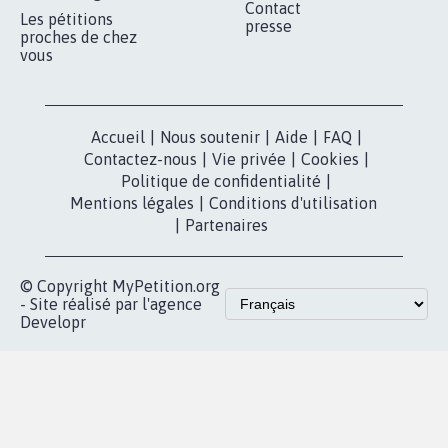
Qui sommes-
nous?
Lancer votre
Facebook
pétition
Nos pétitions
TikTok
dans la
Blog - Parlons
X
presse
Mobilisation
Instagram
MyPetition
Accompagnement
dans la
Youtube
Partenariat et
presse
fundraising
Contact
Les pétitions
presse
proches de chez
vous
Accueil
|
Nous soutenir
|
Aide
|
FAQ
|
Contactez-nous
|
Vie privée
|
Cookies
|
Politique de confidentialité
|
Mentions légales
|
Conditions d'utilisation
|
Partenaires