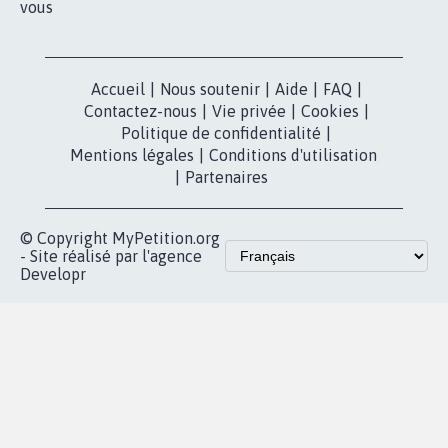
pétition
Nos pétitions
TikTok
dans la
Blog - Parlons
X
presse
Mobilisation
Instagram
MyPetition
Accompagnement
dans la
Youtube
Partenariat et
presse
fundraising
Contact
Les pétitions
presse
proches de chez
vous
Accueil
|
Nous soutenir
|
Aide
|
FAQ
|
Contactez-nous
|
Vie privée
|
Cookies
|
Politique de confidentialité
|
Mentions légales
|
Conditions d'utilisation
|
Partenaires
© Copyright MyPetition.org
- Site réalisé par l'agence