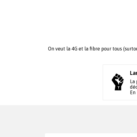
On veut la 4G et la fibre pour tous (surt
La
La 
déc
En