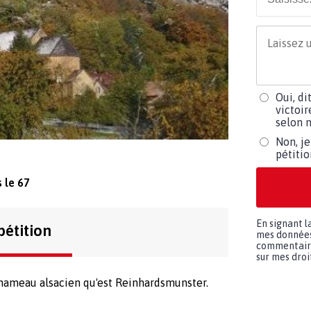
Oui, di
victoir
selon m
Non, je
pétiti
 le 67
En signant l
pétition
mes données 
commentaires
sur mes droit
 hameau alsacien qu'est Reinhardsmunster.