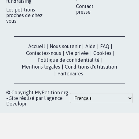
MOBILISATION
COMMUNAUTÉ
Qui sommes-
nous?
Lancer votre
Facebook
pétition
Nos pétitions
TikTok
dans la
Blog - Parlons
X
presse
Mobilisation
Instagram
MyPetition
Accompagnement
dans la
Youtube
Partenariat et
presse
fundraising
Contact
Les pétitions
presse
proches de chez
vous
Accueil
|
Nous soutenir
|
Aide
|
FAQ
|
Contactez-nous
|
Vie privée
|
Cookies
|
Politique de confidentialité
|
Mentions légales
|
Conditions d'utilisation
|
Partenaires