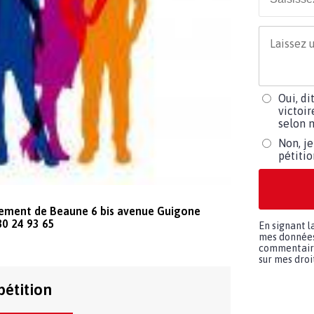
Oui, di
victoir
selon m
Non, je
pétiti
ssement de Beaune 6 bis avenue Guigone
80 24 93 65
En signant l
mes données 
commentaires
sur mes droit
pétition