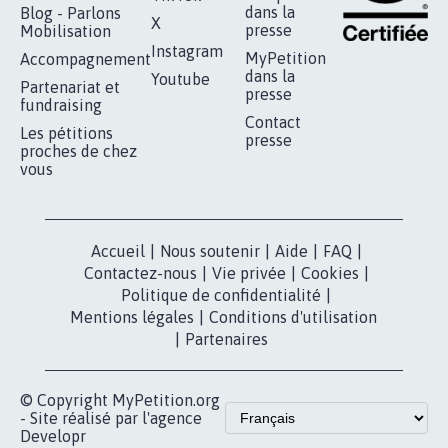
RÉUSSIR VOTRE
NOTRE
ESPACE PRESSE
MOBILISATION
COMMUNAUTÉ
Qui sommes-
nous?
Lancer votre
Facebook
pétition
Nos pétitions
TikTok
dans la
Blog - Parlons
X
presse
Mobilisation
Instagram
MyPetition
Accompagnement
dans la
Youtube
Partenariat et
presse
fundraising
Contact
Les pétitions
presse
proches de chez
vous
Accueil
|
Nous soutenir
|
Aide
|
FAQ
|