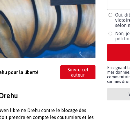
Oui, di
victoir
selon m
Non, je
pétiti
En signant l
Suivre cet
hu pour la liberté
mes données 
auteur
commentaires
sur mes droit
 Drehu
toyen libre ne Drehu contre le blocage des
 doit prendre en compte les coutumiers et les