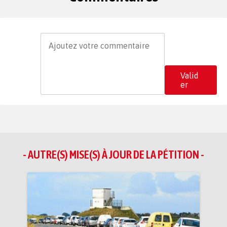
Valid
er
- AUTRE(S) MISE(S) À JOUR DE LA PÉTITION -