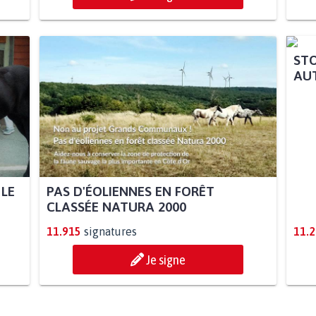
 LE
PAS D'ÉOLIENNES EN FORÊT
STO
CLASSÉE NATURA 2000
AUT
11.915
signatures
11.
Je signe