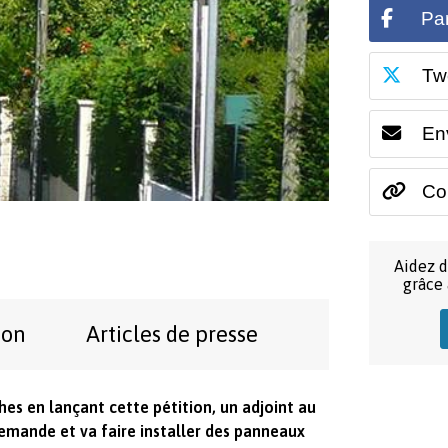
Pa
Tw
En
Cop
Aidez d
grâce
ion
Articles de presse
es en lançant cette pétition, un adjoint au
mande et va faire installer des panneaux