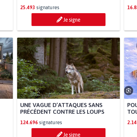
25.493
signatures
16.
Je signe
UNE VAGUE D’ATTAQUES SANS
POU
PRÉCÉDENT CONTRE LES LOUPS
TOU
124.696
signatures
2.14
Je signe