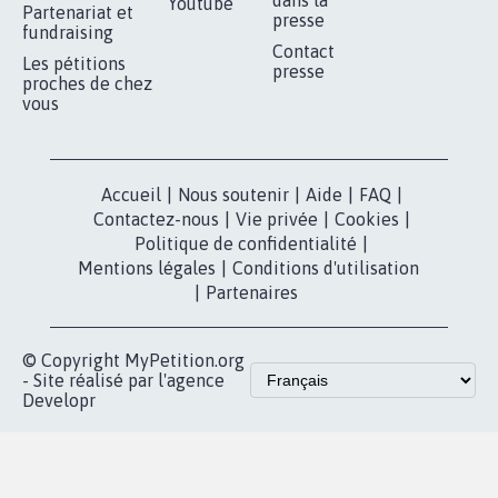
RÉUSSIR VOTRE
NOTRE
ESPACE PRESSE
MOBILISATION
COMMUNAUTÉ
Qui sommes-
nous?
Lancer votre
Facebook
pétition
Nos pétitions
TikTok
dans la
Blog - Parlons
X
presse
Mobilisation
Instagram
MyPetition
Accompagnement
dans la
Youtube
Partenariat et
presse
fundraising
Contact
Les pétitions
presse
proches de chez
vous
Accueil
|
Nous soutenir
|
Aide
|
FAQ
|
Contactez-nous
|
Vie privée
|
Cookies
|
Politique de confidentialité
|
Mentions légales
|
Conditions d'utilisation