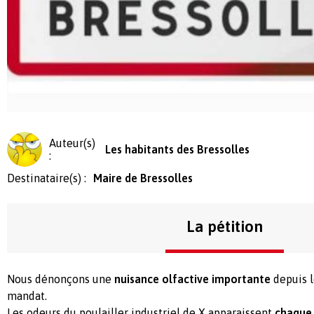
Auteur(s)
Les habitants des Bressolles
:
Destinataire(s) :
Maire de Bressolles
La pétition
Nous dénonçons une
nuisance olfactive importante
depuis 
mandat.
Les odeurs du poulailler industriel de X apparaissent
chaque 