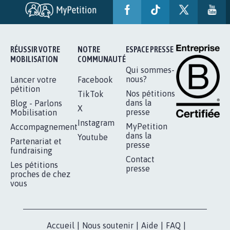
RÉUSSIR VOTRE
NOTRE
ESPACE PRESSE
MOBILISATION
COMMUNAUTÉ
Qui sommes-
nous?
Lancer votre
Facebook
pétition
Nos pétitions
TikTok
dans la
Blog - Parlons
X
presse
Mobilisation
Instagram
MyPetition
Accompagnement
dans la
Youtube
Partenariat et
presse
fundraising
Contact
Les pétitions
presse
proches de chez
vous
Accueil
|
Nous soutenir
|
Aide
|
FAQ
|