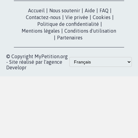
Instagram
MyPetition
Accompagnement
dans la
Youtube
Partenariat et
presse
fundraising
Contact
Les pétitions
presse
proches de chez
vous
Accueil
|
Nous soutenir
|
Aide
|
FAQ
|
Contactez-nous
|
Vie privée
|
Cookies
|
Politique de confidentialité
|
Mentions légales
|
Conditions d'utilisation
|
Partenaires
© Copyright MyPetition.org
- Site réalisé par l'agence
Developr