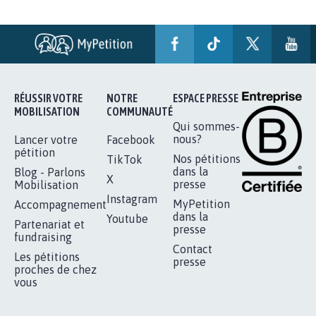
STOP AU PROJET AGRIVOLTAÏQUE
AUTOUR DE LA SOURCE...
11.275
signatures
Je signe
RÉUSSIR VOTRE
NOTRE
ESPACE PRESSE
MOBILISATION
COMMUNAUTÉ
Qui sommes-
nous?
Lancer votre
Facebook
pétition
Nos pétitions
TikTok
dans la
Blog - Parlons
X
presse
Mobilisation