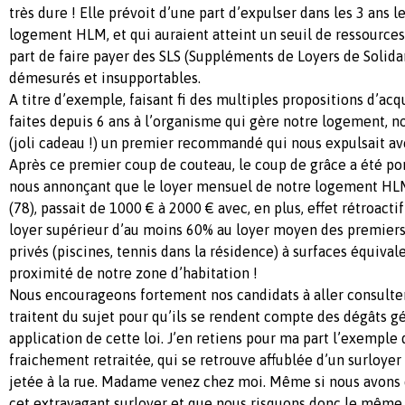
très dure ! Elle prévoit d’une part d’expulser dans les 3 ans 
logement HLM, et qui auraient atteint un seuil de ressources 
part de faire payer des SLS (Suppléments de Loyers de Solidari
démesurés et insupportables.
A titre d’exemple, faisant fi des multiples propositions d’ac
faites depuis 6 ans à l’organisme qui gère notre logement, n
(joli cadeau !) un premier recommandé qui nous expulsait ave
Après ce premier coup de couteau, le coup de grâce a été po
nous annonçant que le loyer mensuel de notre logement HL
(78), passait de 1000 € à 2000 € avec, en plus, effet rétroactif
loyer supérieur d’au moins 60% au loyer moyen des premier
privés (piscines, tennis dans la résidence) à surfaces équival
proximité de notre zone d’habitation !
Nous encourageons fortement nos candidats à aller consulter
traitent du sujet pour qu’ils se rendent compte des dégâts g
application de cette loi. J’en retiens pour ma part l’exempl
fraichement retraitée, qui se retrouve affublée d’un surloyer 
jetée à la rue. Madame venez chez moi. Même si nous avons 
cet extravagant surloyer et que nous risquons donc le même