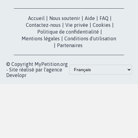
dans la
Blog - Parlons
X
presse
Mobilisation
Instagram
MyPetition
Accompagnement
dans la
Youtube
Partenariat et
presse
fundraising
Contact
Les pétitions
presse
proches de chez
vous
Accueil
|
Nous soutenir
|
Aide
|
FAQ
|
Contactez-nous
|
Vie privée
|
Cookies
|
Politique de confidentialité
|
Mentions légales
|
Conditions d'utilisation
|
Partenaires
© Copyright MyPetition.org
- Site réalisé par l'agence
Developr