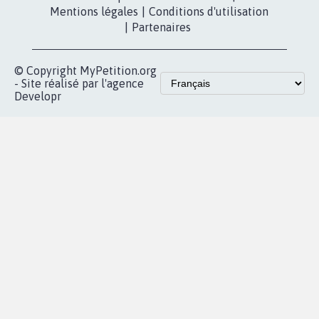
Contact
Les pétitions
presse
proches de chez
vous
Accueil
|
Nous soutenir
|
Aide
|
FAQ
|
Contactez-nous
|
Vie privée
|
Cookies
|
Politique de confidentialité
|
Mentions légales
|
Conditions d'utilisation
|
Partenaires
© Copyright MyPetition.org
- Site réalisé par l'agence
Developr