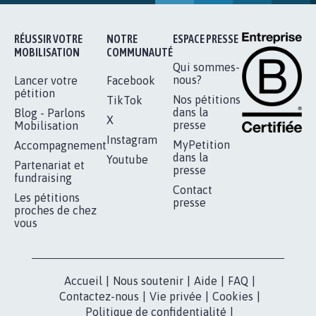
11.265
signatures
Je signe
RÉUSSIR VOTRE
NOTRE
ESPACE PRESSE
MOBILISATION
COMMUNAUTÉ
Qui sommes-
nous?
Lancer votre
Facebook
pétition
Nos pétitions
TikTok
dans la
Blog - Parlons
X
presse
Mobilisation
Instagram
MyPetition
Accompagnement
dans la
Youtube
Partenariat et
presse
fundraising