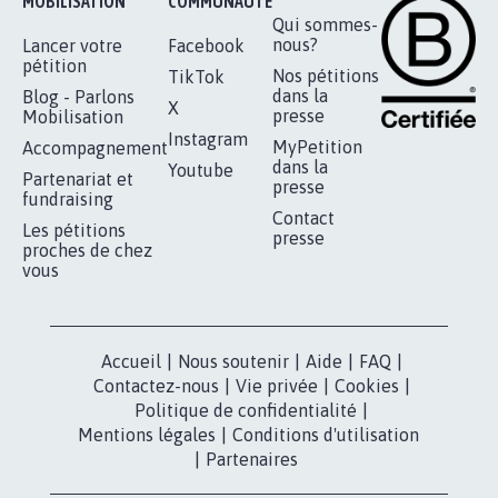
STOP AU PROJET AGRIVOLTAÏQUE
AUTOUR DE LA SOURCE...
11.281
signatures
Je signe
RÉUSSIR VOTRE
NOTRE
ESPACE PRESSE
MOBILISATION
COMMUNAUTÉ
Qui sommes-
nous?
Lancer votre
Facebook
pétition
Nos pétitions
TikTok