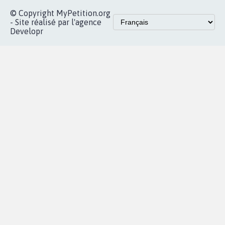
dans la
Blog - Parlons
X
presse
Mobilisation
Instagram
MyPetition
Accompagnement
dans la
Youtube
Partenariat et
presse
fundraising
Contact
Les pétitions
presse
proches de chez
vous
Accueil
|
Nous soutenir
|
Aide
|
FAQ
|
Contactez-nous
|
Vie privée
|
Cookies
|
Politique de confidentialité
|
Mentions légales
|
Conditions d'utilisation
|
Partenaires
© Copyright MyPetition.org
- Site réalisé par l'agence
Developr