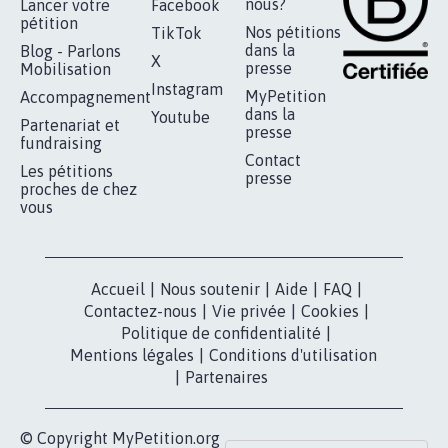
STOP AU PROJET AGRIVOLTAÏQUE
AUTOUR DE LA SOURCE...
11.288
signatures
Je signe
RÉUSSIR VOTRE
NOTRE
ESPACE PRESSE
MOBILISATION
COMMUNAUTÉ
Qui sommes-
nous?
Lancer votre
Facebook
pétition
Nos pétitions
TikTok
dans la
Blog - Parlons
X
presse
Mobilisation