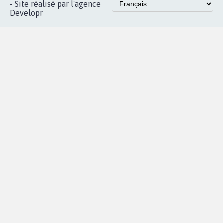
Instagram
MyPetition
Accompagnement
dans la
Youtube
Partenariat et
presse
fundraising
Contact
Les pétitions
presse
proches de chez
vous
Accueil
|
Nous soutenir
|
Aide
|
FAQ
|
Contactez-nous
|
Vie privée
|
Cookies
|
Politique de confidentialité
|
Mentions légales
|
Conditions d'utilisation
|
Partenaires
© Copyright MyPetition.org
- Site réalisé par l'agence
Developr