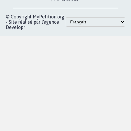
vous
Accueil
|
Nous soutenir
|
Aide
|
FAQ
|
Contactez-nous
|
Vie privée
|
Cookies
|
Politique de confidentialité
|
Mentions légales
|
Conditions d'utilisation
|
Partenaires
© Copyright MyPetition.org
- Site réalisé par l'agence
Developr