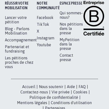
Je signe
RÉUSSIR VOTRE
NOTRE
ESPACE PRESSE
MOBILISATION
COMMUNAUTÉ
Qui sommes-
nous?
Lancer votre
Facebook
pétition
Nos pétitions
TikTok
dans la
Blog - Parlons
X
presse
Mobilisation
Instagram
MyPetition
Accompagnement
dans la
Youtube
Partenariat et
presse
fundraising
Contact
Les pétitions
presse
proches de chez