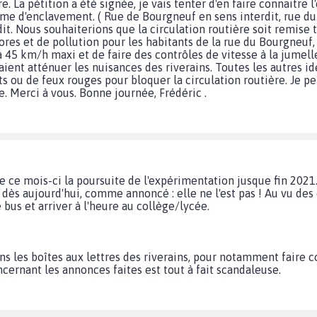
ire. La pétition a été signée, je vais tenter d'en faire connaitr
 d'enclavement. ( Rue de Bourgneuf en sens interdit, rue du P
dit. Nous souhaiterions que la circulation routière soit remise t
ores et de pollution pour les habitants de la rue du Bourgneuf,
à 45 km/h maxi et de faire des contrôles de vitesse à la jumelle
raient atténuer les nuisances des riverains. Toutes les autres 
ts ou de feux rouges pour bloquer la circulation routière. Je pe
. Merci à vous. Bonne journée, Frédéric .
e ce mois-ci la poursuite de l'expérimentation jusque fin 2021
dès aujourd'hui, comme annoncé : elle ne l'est pas ! Au vu des 
 bus et arriver à l'heure au collège/lycée.
 les boîtes aux lettres des riverains, pour notamment faire co
cernant les annonces faites est tout à fait scandaleuse.