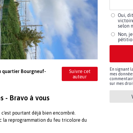
Oui, di
victoir
selon m
Non, je
pétiti
En signant l
u quartier Bourgneuf-
Suivre cet
mes données 
auteur
commentaires
sur mes droit
s - Bravo à vous
c'est pourtant déjà bien encombré.
ec la reprogrammation du feu tricolore du