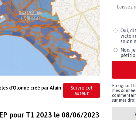
Oui, di
victoir
selon m
Non, je
pétiti
En signant l
bles d'Olonne créé par Alain
Suivre cet
mes données 
auteur
commentaires
sur mes droit
CEP pour T1 2023 le 08/06/2023