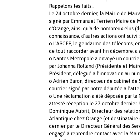
Rappelons les faits…
Le 24 octobre dernier, la Mairie de Ma
signé par Emmanuel Terrien (Maire de M
d'Orange, ainsi qu'à de nombreux élus (dé
connaissance, d’autres actions ont suivi :
o L'ARCEP, le gendarme des télécoms, e
de tout raccorder avant fin décembre, a a
o Nantes Métropole a envoyé un courrier
par Johanna Rolland (Présidente et Mair
Président, délégué à l’innovation au num
o Adrien Baron, directeur de cabinet de 
courrier signé par notre députée à l’att
o Une réclamation a été déposée par la 
attesté réception le 27 octobre dernier. U
Dominique Aubrit, Directeur des relations
Atlantique chez Orange (et destinataire d
dernier par le Directeur Général des Ser
engagé à reprendre contact avec la Mair