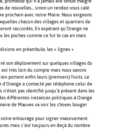
e, promesse qui n’a jamais été tenue malgré
 pas de nouvelles… sinon un rendez-vous calé
bre prochain avec notre Maire. Nous exigeons
uxquelles chacun des villages et quartiers de
 seront raccordés. En espérant qu’Orange ne
ns les poches comme ce fut le cas en mars
isions en préambule, les « lignes »
rré son déploiement sur quelques villages du
n est très loin du compte mais nous savons
en portent enfin leurs (premiers) fruits. Le
e d’Orange a contacté par téléphone celui de
 n’était pas identifié jusqu’à présent dans les
des différentes instances politiques à Orange
 maire de Mauves va voir les choses bouger
er votre entourage pour signer massivement.
tures mais c’est toujours en deçà du nombre