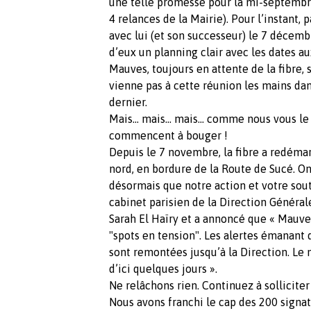
une telle promesse pour la mi-septembr
4 relances de la Mairie). Pour l’instant,
avec lui (et son successeur) le 7 décem
d’eux un planning clair avec les dates a
Mauves, toujours en attente de la fibre,
vienne pas à cette réunion les mains da
dernier.
Mais… mais… mais… comme nous vous le d
commencent à bouger !
Depuis le 7 novembre, la fibre a redéma
nord, en bordure de la Route de Sucé. O
désormais que notre action et votre souti
cabinet parisien de la Direction Général
Sarah El Haïry et a annoncé que « Mauves
"spots en tension". Les alertes émanant 
sont remontées jusqu’à la Direction. Le
d’ici quelques jours ».
Ne relâchons rien. Continuez à sollicit
Nous avons franchi le cap des 200 signa