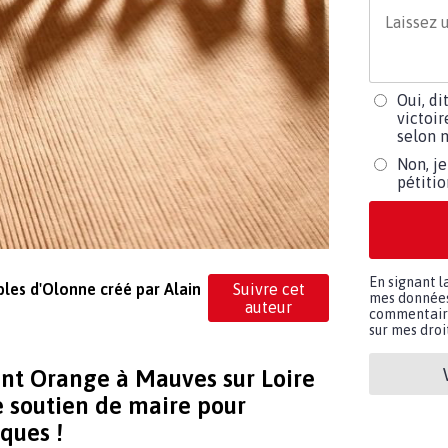
Oui, di
victoir
selon m
Non, je
pétiti
En signant l
bles d'Olonne créé par Alain
Suivre cet
mes données 
auteur
commentaires
sur mes droit
ant Orange à Mauves sur Loire
e soutien de maire pour
iques !