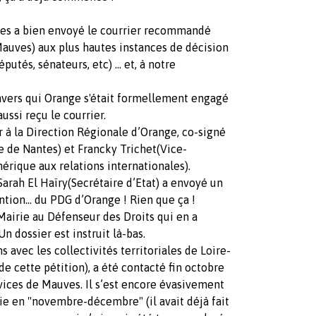
uves a bien envoyé le courrier recommandé
auves) aux plus hautes instances de décision
putés, sénateurs, etc) … et, à notre
nvers qui Orange s'était formellement engagé
ussi reçu le courrier.
 à la Direction Régionale d’Orange, co-signé
e de Nantes) et Francky Trichet(Vice-
érique aux relations internationales).
Sarah El Haïry(Secrétaire d’Etat) a envoyé un
ention… du PDG d’Orange ! Rien que ça !
Mairie au Défenseur des Droits qui en a
n dossier est instruit là-bas.
 avec les collectivités territoriales de Loire-
e cette pétition), a été contacté fin octobre
vices de Mauves. Il s’est encore évasivement
ie en "novembre-décembre" (il avait déjà fait