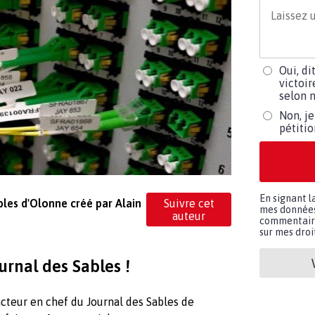
Oui, di
victoir
selon m
Non, je
pétiti
En signant l
bles d'Olonne créé par Alain
Suivre cet
mes données 
auteur
commentaires
sur mes droit
urnal des Sables !
cteur en chef du Journal des Sables de