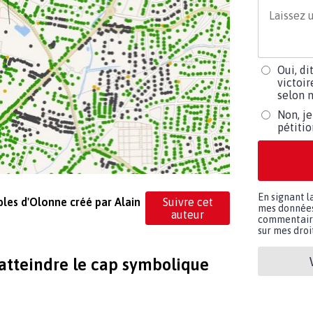
Oui, di
victoir
selon m
Non, je
pétiti
En signant l
bles d'Olonne créé par Alain
Suivre cet
mes données 
auteur
commentaires
sur mes droit
 atteindre le cap symbolique