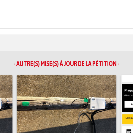
- AUTRE(S) MISE(S) À JOUR DE LA PÉTITION -