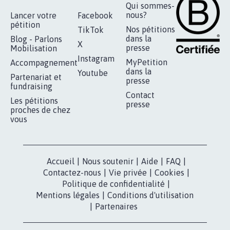
RÉUSSIR VOTRE
NOTRE
ESPACE PRESSE
MOBILISATION
COMMUNAUTÉ
Qui sommes-
nous?
Lancer votre
Facebook
pétition
Nos pétitions
TikTok
dans la
Blog - Parlons
X
presse
Mobilisation
Instagram
MyPetition
Accompagnement
dans la
Youtube
Partenariat et
presse
fundraising
Contact
Les pétitions
presse
proches de chez
vous