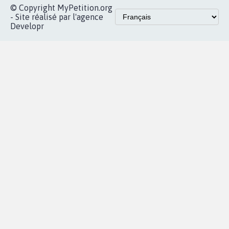
Accueil
|
Nous soutenir
|
Aide
|
FAQ
|
Contactez-nous
|
Vie privée
|
Cookies
|
Politique de confidentialité
|
Mentions légales
|
Conditions d'utilisation
|
Partenaires
© Copyright MyPetition.org
- Site réalisé par l'agence
Developr