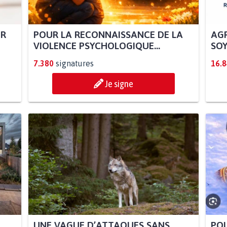
UR
POUR LA RECONNAISSANCE DE LA
AGR
VIOLENCE PSYCHOLOGIQUE...
SOY
7.380
signatures
16.
Je signe
UNE VAGUE D’ATTAQUES SANS
POU