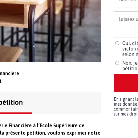
Oui, di
victoir
selon m
Non, je
pétiti
inancière
t
En signant l
pétition
mes données 
commentaires
sur mes droit
rie Financière à l’Ecole Supérieure de
a présente pétition, voulons exprimer notre