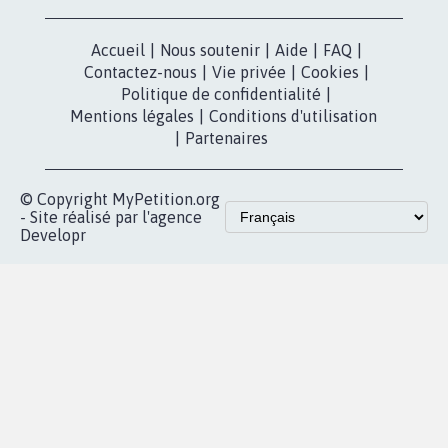
X
presse
Mobilisation
Instagram
MyPetition
Accompagnement
dans la
Youtube
Partenariat et
presse
fundraising
Contact
Les pétitions
presse
proches de chez
vous
Accueil
|
Nous soutenir
|
Aide
|
FAQ
|
Contactez-nous
|
Vie privée
|
Cookies
|
Politique de confidentialité
|
Mentions légales
|
Conditions d'utilisation
|
Partenaires
© Copyright MyPetition.org
- Site réalisé par l'agence
Developr