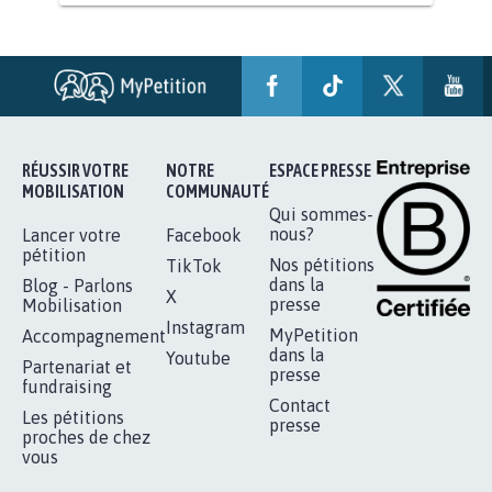
STOP AU PROJET AGRIVOLTAÏQUE
AUTOUR DE LA SOURCE...
11.288
signatures
Je signe
RÉUSSIR VOTRE
NOTRE
ESPACE PRESSE
MOBILISATION
COMMUNAUTÉ
Qui sommes-
nous?
Lancer votre
Facebook
pétition
Nos pétitions
TikTok
dans la
Blog - Parlons