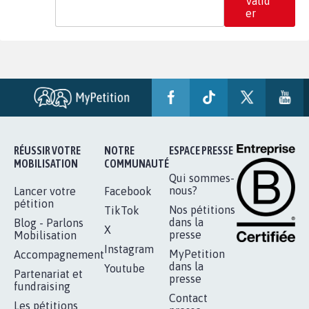
Valid
er
RÉUSSIR VOTRE
NOTRE
ESPACE PRESSE
MOBILISATION
COMMUNAUTÉ
Qui sommes-
nous?
Lancer votre
Facebook
pétition
Nos pétitions
TikTok
dans la
Blog - Parlons
X
presse
Mobilisation
Instagram
MyPetition
Accompagnement
dans la
Youtube
Partenariat et
presse
fundraising
Contact
Les pétitions