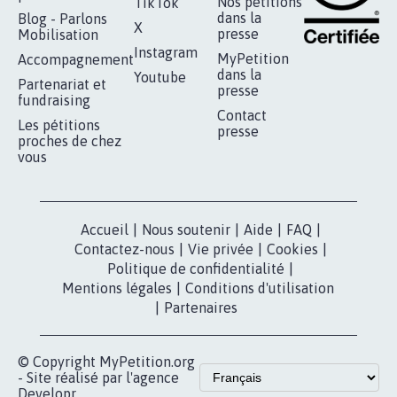
RÉUSSIR VOTRE
NOTRE
ESPACE PRESSE
MOBILISATION
COMMUNAUTÉ
Qui sommes-
nous?
Lancer votre
Facebook
pétition
Nos pétitions
TikTok
dans la
Blog - Parlons
X
presse
Mobilisation
Instagram
MyPetition
Accompagnement
dans la
Youtube
Partenariat et
presse
fundraising
Contact
Les pétitions
presse
proches de chez
vous
Accueil
|
Nous soutenir
|
Aide
|
FAQ
|