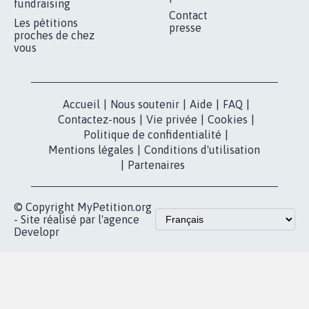
MOBILISATION
COMMUNAUTÉ
Qui sommes-
nous?
Lancer votre
Facebook
pétition
Nos pétitions
TikTok
dans la
Blog - Parlons
X
presse
Mobilisation
Instagram
MyPetition
Accompagnement
dans la
Youtube
Partenariat et
presse
fundraising
Contact
Les pétitions
presse
proches de chez
vous
Accueil
|
Nous soutenir
|
Aide
|
FAQ
|
Contactez-nous
|
Vie privée
|
Cookies
|
Politique de confidentialité
|
Mentions légales
|
Conditions d'utilisation
|
Partenaires