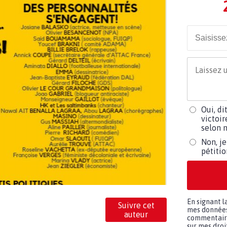
Oui, di
victoir
selon m
Non, je
pétiti
En signant l
Suivre cet
mes données 
auteur
commentaires
sur mes droit