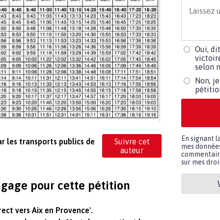
Oui, di
victoir
selon m
Non, je
pétiti
En signant l
r les transports publics de
Suivre cet
mes données 
auteur
commentaires
sur mes droit
gage pour cette pétition
rect vers Aix en Provence'.