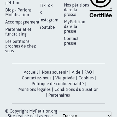
RÉUSSIR VOTRE
NOTRE
ESPACE PRESSE
MOBILISATION
COMMUNAUTÉ
Qui sommes-
nous?
Lancer votre
Facebook
pétition
Nos pétitions
TikTok
dans la
Blog - Parlons
X
presse
Mobilisation
Instagram
MyPetition
Accompagnement
dans la
Youtube
Partenariat et
presse
fundraising
Contact
Les pétitions
presse
proches de chez
vous