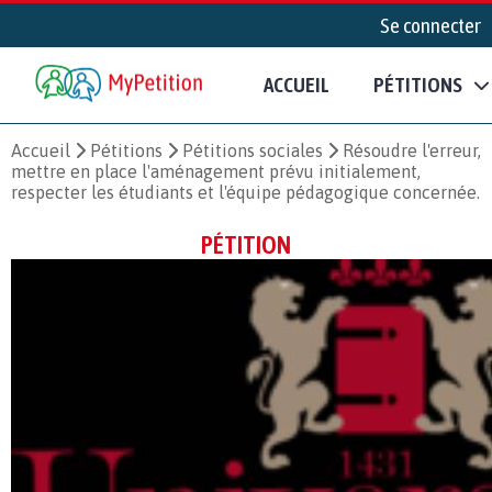
Se connecter
ACCUEIL
PÉTITIONS
Accueil
Pétitions
Pétitions sociales
Résoudre l'erreur,
mettre en place l'aménagement prévu initialement,
respecter les étudiants et l'équipe pédagogique concernée.
PÉTITION