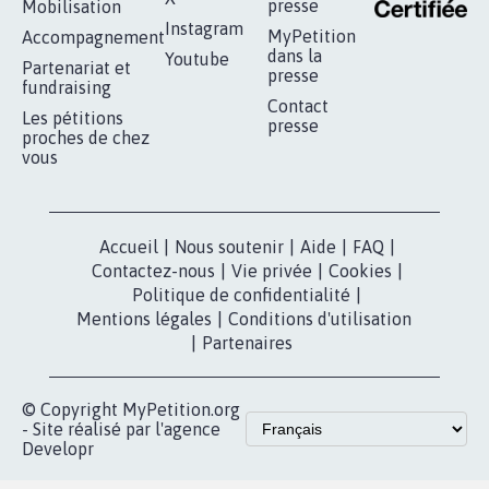
RÉUSSIR VOTRE
NOTRE
ESPACE PRESSE
MOBILISATION
COMMUNAUTÉ
Qui sommes-
nous?
Lancer votre
Facebook
pétition
Nos pétitions
TikTok
dans la
Blog - Parlons
X
presse
Mobilisation
Instagram
MyPetition
Accompagnement
dans la
Youtube
Partenariat et
presse
fundraising
Contact
Les pétitions
presse
proches de chez
vous
Accueil
|
Nous soutenir
|
Aide
|
FAQ
|
Contactez-nous
|
Vie privée
|
Cookies
|