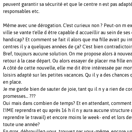
peuvent garantir sa sécurité et que le centre n est pas adapté,
responsables etc.
Même avec une dérogation. C'est curieux non ? Peut-on m exp
ville se vante t'elle d être capable d accueillir au sein de se
handicap? Et comment se fait il alors que ma fille avait pu in
centres il y a quelques années de ça? C'est bien contradictoire
Bref, toujours aucune solution. On me propose alors à nouvea
retour à la case départ. Ou alors essayer de placer ma fille en 
A côté de cette nouvelle, elle me dit être intéressée par mo
loisirs adapté sur les petites vacances. Qu il y a des chances
en place.
Je me garde bien de sauter de joie, tant qu il n y a rien de co
promesses... ???
Oui mais dans combien de temps? Et en attendant, comment f
l'IME reprendra et qu après 16 h il n y aura aucune structure d
reprendre le travail) et encore moins le week- end et lors d
toute une année?
En gros, débrouillez-vous, trouvez par vous-même, encore une 