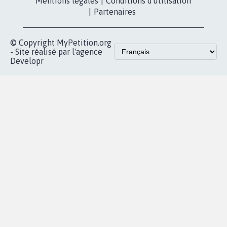
Les pétitions
presse
proches de chez
vous
Accueil
|
Nous soutenir
|
Aide
|
FAQ
|
Contactez-nous
|
Vie privée
|
Cookies
|
Politique de confidentialité
|
Mentions légales
|
Conditions d'utilisation
|
Partenaires
© Copyright MyPetition.org
- Site réalisé par l'agence
Developr