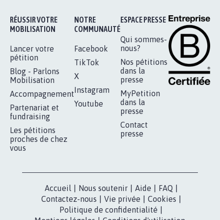
Je signe
RÉUSSIR VOTRE
NOTRE
ESPACE PRESSE
MOBILISATION
COMMUNAUTÉ
Qui sommes-
nous?
Lancer votre
Facebook
pétition
Nos pétitions
TikTok
dans la
Blog - Parlons
X
presse
Mobilisation
Instagram
MyPetition
Accompagnement
dans la
Youtube
Partenariat et
presse
fundraising
Contact