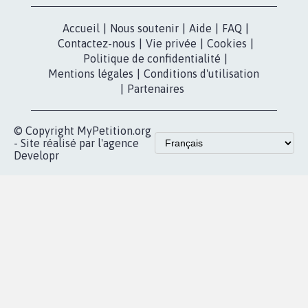
presse
Mobilisation
Instagram
MyPetition
Accompagnement
dans la
Youtube
Partenariat et
presse
fundraising
Contact
Les pétitions
presse
proches de chez
vous
Accueil
|
Nous soutenir
|
Aide
|
FAQ
|
Contactez-nous
|
Vie privée
|
Cookies
|
Politique de confidentialité
|
Mentions légales
|
Conditions d'utilisation
|
Partenaires
© Copyright MyPetition.org
- Site réalisé par l'agence
Developr