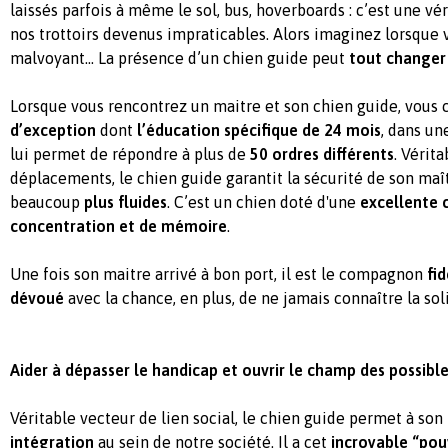
laissés parfois à même le sol, bus, hoverboards : c’est une vé
nos trottoirs devenus impraticables. Alors imaginez lorsque 
malvoyant... La présence d’un chien guide peut
tout changer
Lorsque vous rencontrez un maitre et son chien guide, vous 
d’exception
dont
l’éducation spécifique de 24 mois
, dans un
lui permet de répondre à plus de
50 ordres différents
. Vérit
déplacements, le chien guide garantit la sécurité de son maît
beaucoup
plus fluides
. C’est un chien doté d'une
excellente 
concentration et de mémoire
.
Une fois son maitre arrivé à bon port, il est le compagnon
fid
dévoué
avec la chance, en plus, de ne jamais connaître la sol
Aider à dépasser le handicap et ouvrir le champ des possibl
Véritable vecteur de lien social, le chien guide permet à so
intégration
au sein de notre société. Il a cet
incroyable “pou