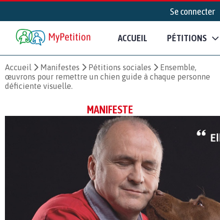
Se connecter
ACCUEIL
PÉTITIONS
Accueil
Manifestes
Pétitions sociales
Ensemble,
œuvrons pour remettre un chien guide à chaque personne
déficiente visuelle.
MANIFESTE