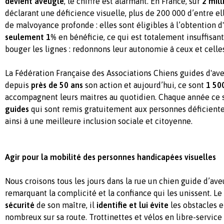
devient aveugle
, le chiffre est alarmant. En France, sur
2 mil
déclarant une déficience visuelle, plus de 200 000 d’entre el
de malvoyance profonde : elles sont éligibles à l’obtention d
seulement 1%
en bénéficie, ce qui est totalement insuffisan
bouger les lignes : redonnons leur autonomie à ceux et celles
La Fédération Française des Associations Chiens guides d'av
depuis
près de 50 ans
son action et aujourd’hui, ce sont
1 50
accompagnent leurs maitres au quotidien. Chaque année ce s
guides
qui sont remis gratuitement aux personnes déficiente
ainsi à une meilleure inclusion sociale et citoyenne.
Agir pour la mobilité des personnes handicapées visuelles
Nous croisons tous les jours dans la rue un chien guide d’ave
remarquant la complicité et la confiance qui les unissent. L
sécurité
de son maître, il
identifie et lui évite
les obstacles e
nombreux sur sa route. Trottinettes et vélos en libre-service