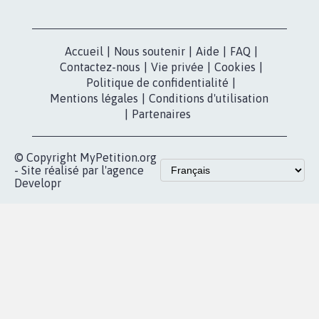
Nos pétitions
TikTok
dans la
Blog - Parlons
X
presse
Mobilisation
Instagram
MyPetition
Accompagnement
dans la
Youtube
Partenariat et
presse
fundraising
Contact
Les pétitions
presse
proches de chez
vous
Accueil
|
Nous soutenir
|
Aide
|
FAQ
|
Contactez-nous
|
Vie privée
|
Cookies
|
Politique de confidentialité
|
Mentions légales
|
Conditions d'utilisation
|
Partenaires
© Copyright MyPetition.org
- Site réalisé par l'agence
Developr