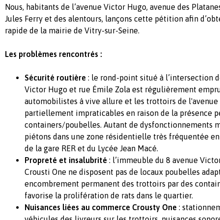
Nous, habitants de l’avenue Victor Hugo, avenue des Platanes
Jules Ferry et des alentours, lançons cette pétition afin d’ob
rapide de la mairie de Vitry-sur-Seine.
Les problèmes rencontrés :
Sécurité routière
: le rond-point situé à l’intersection
Victor Hugo et rue Émile Zola est régulièrement empru
automobilistes à vive allure et les trottoirs de l'avenu
partiellement impraticables en raison de la présence
containers/poubelles. Autant de dysfonctionnements m
piétons dans une zone résidentielle très fréquentée en
de la gare RER et du Lycée Jean Macé.
Propreté et insalubrité
: l’immeuble du 8 avenue Victor
Crousti One ne disposent pas de locaux poubelles adapt
encombrement permanent des trottoirs par des contain
favorise la prolifération de rats dans le quartier.
Nuisances liées au commerce Crousty One
: stationne
véhicules des livreurs sur les trottoirs, nuisances sono