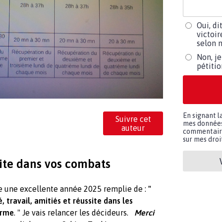
Oui, di
victoir
selon m
Non, je
pétiti
En signant l
Suivre cet
mes données 
auteur
commentaires
sur mes droit
ite dans vos combats
e une excellente année 2025 remplie de :
"
, travail, amitiés et réussite dans les
orme
. " Je vais relancer les décideurs.
Merci