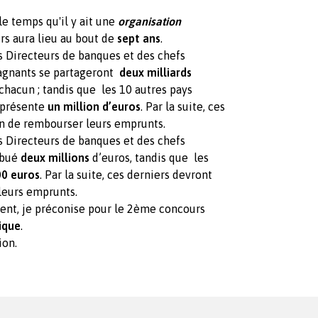
le temps qu'il y ait une
organisation
rs aura lieu au bout de
sept ans
.
s Directeurs de banques et des chefs
gagnants se partageront
deux milliards
chacun ; tandis que les 10 autres pays
eprésente
un million d’euros
. Par la suite, ces
fin de rembourser leurs emprunts.
s Directeurs de banques et des chefs
ribué
deux millions
d’euros, tandis que les
00
euros
. Par la suite, ces derniers devront
 leurs emprunts.
ent, je préconise pour le 2ème concours
ique
.
ion.