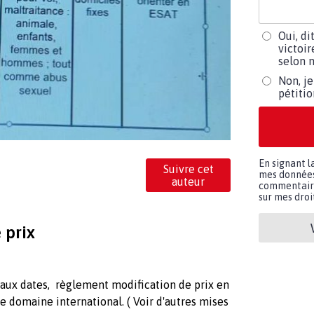
Oui, di
victoir
selon m
Non, je
pétiti
En signant l
Suivre cet
mes données 
auteur
commentaires
sur mes droit
 prix
 aux dates, règlement modification de prix en
e domaine international. ( Voir d'autres mises