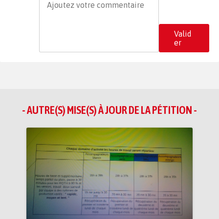
Valid
er
- AUTRE(S) MISE(S) À JOUR DE LA PÉTITION -