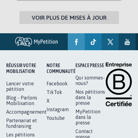
VOIR PLUS DE MISES À JOUR
RÉUSSIR VOTRE
NOTRE
ESPACE PRESSE
MOBILISATION
COMMUNAUTÉ
Qui sommes-
nous?
Lancer votre
Facebook
pétition
Nos pétitions
TikTok
dans la
Blog - Parlons
X
presse
Mobilisation
Instagram
MyPetition
Accompagnement
dans la
Youtube
Partenariat et
presse
fundraising
Contact
Les pétitions
presse