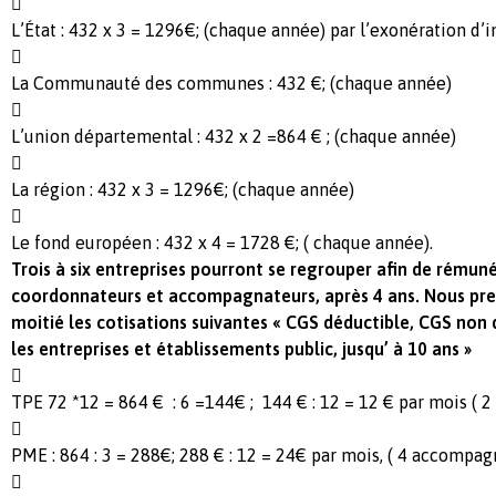

L’État : 432 x 3 = 1296€; (chaque année) par l’exonération d’

La Communauté des communes : 432 €; (chaque année)

L’union départemental : 432 x 2 =864 € ; (chaque année)

La région : 432 x 3 = 1296€; (chaque année)

Le fond européen : 432 x 4 = 1728 €; ( chaque année).
Trois
à six entreprises pourront se regrouper afin de rémun
coordonnateurs et accompagnateurs, après 4 ans. Nous
pre
moitié les cotisations suivantes « CGS
déductible, CGS non 
les entreprises et
établissements public, jusqu’ à 10 ans »

TPE 72 *12 = 864 € : 6 =144€ ; 144 € : 12 = 12 € par mois ( 

PME : 864 : 3 = 288€; 288 € : 12 = 24€ par mois, ( 4 accompagn
