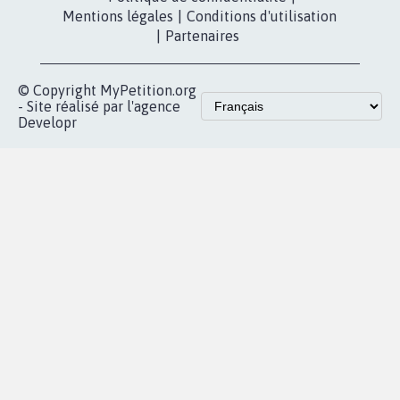
Contact
Les pétitions
presse
proches de chez
vous
Accueil
|
Nous soutenir
|
Aide
|
FAQ
|
Contactez-nous
|
Vie privée
|
Cookies
|
Politique de confidentialité
|
Mentions légales
|
Conditions d'utilisation
|
Partenaires
© Copyright MyPetition.org
- Site réalisé par l'agence
Developr