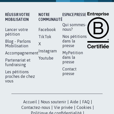
11.841
signatures
Je signe
RÉUSSIR VOTRE
NOTRE
ESPACE PRESSE
MOBILISATION
COMMUNAUTÉ
Qui sommes-
nous?
Lancer votre
Facebook
pétition
Nos pétitions
TikTok
dans la
Blog - Parlons
X
presse
Mobilisation
Instagram
MyPetition
Accompagnement
dans la
Youtube
Partenariat et
presse
fundraising