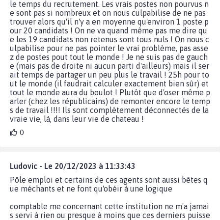
le temps du recrutement. Les vrais postes non pourvus n
e sont pas si nombreux et on nous culpabilise de ne pas
trouver alors qu'il n'y a en moyenne qu'environ 1 poste p
our 20 candidats ! On ne va quand même pas me dire qu
e les 19 candidats non retenus sont tous nuls ! On nous c
ulpabilise pour ne pas pointer le vrai problème, pas asse
z de postes pout tout le monde ! Je ne suis pas de gauch
e (mais pas de droite ni aucun parti d'ailleurs) mais il ser
ait temps de partager un peu plus le travail ! 25h pour to
ut le monde (il faudrait calculer exactement bien sûr) et
tout le monde aura du boulot ! Plutôt que d'oser même p
arler (chez les républicains) de remonter encore le temp
s de travail !!!! Ils sont complètement déconnectés de la
vraie vie, là, dans leur vie de chateau !
0
Ludovic - Le 20/12/2023 à 11:33:43
Pôle emploi et certains de ces agents sont aussi bêtes q
ue méchants et ne font qu'obéir à une logique
comptable me concernant cette institution ne m'a jamai
s servi à rien ou presque à moins que ces derniers puisse