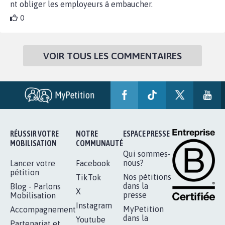
nt obliger les employeurs à embaucher.
0
VOIR TOUS LES COMMENTAIRES
RÉUSSIR VOTRE
NOTRE
ESPACE PRESSE
MOBILISATION
COMMUNAUTÉ
Qui sommes-
nous?
Lancer votre
Facebook
pétition
Nos pétitions
TikTok
dans la
Blog - Parlons
X
presse
Mobilisation
Instagram
MyPetition
Accompagnement
dans la
Youtube
Partenariat et