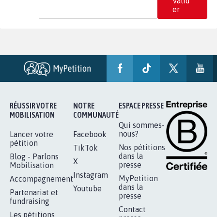
Valid
er
RÉUSSIR VOTRE
NOTRE
ESPACE PRESSE
MOBILISATION
COMMUNAUTÉ
Qui sommes-
nous?
Lancer votre
Facebook
pétition
Nos pétitions
TikTok
dans la
Blog - Parlons
X
presse
Mobilisation
Instagram
MyPetition
Accompagnement
dans la
Youtube
Partenariat et
presse
fundraising
Contact
Les pétitions