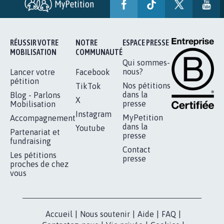
AUTOUR DE LA SOURCE...
11.257
signatures
Je signe
RÉUSSIR VOTRE
NOTRE
ESPACE PRESSE
MOBILISATION
COMMUNAUTÉ
Qui sommes-
nous?
Lancer votre
Facebook
pétition
Nos pétitions
TikTok
dans la
Blog - Parlons
X
presse
Mobilisation
Instagram
MyPetition
Accompagnement
dans la
Youtube