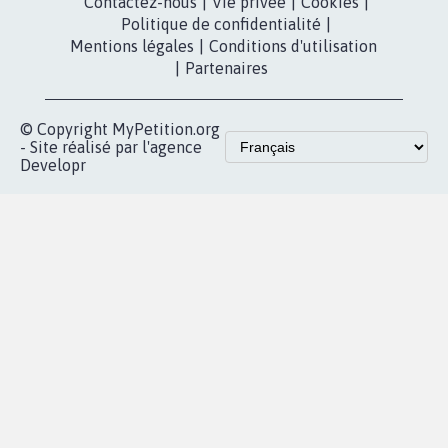
Partenariat et
presse
fundraising
Contact
Les pétitions
presse
proches de chez
vous
Accueil
|
Nous soutenir
|
Aide
|
FAQ
|
Contactez-nous
|
Vie privée
|
Cookies
|
Politique de confidentialité
|
Mentions légales
|
Conditions d'utilisation
|
Partenaires
© Copyright MyPetition.org
- Site réalisé par l'agence
Developr