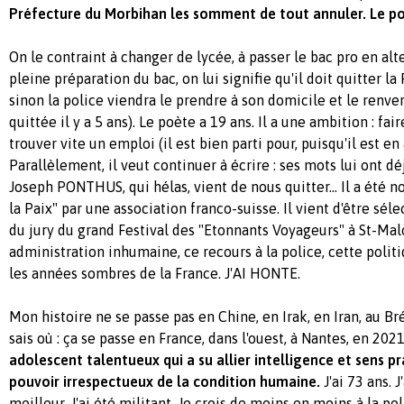
Préfecture du Morbihan les somment de tout annuler. Le po
On le contraint à changer de lycée, à passer le bac pro en alte
pleine préparation du bac, on lui signifie qu'il doit quitter la
sinon la police viendra le prendre à son domicile et le renver
quittée il y a 5 ans). Le poète a 19 ans. Il a une ambition : fa
trouver vite un emploi (il est bien parti pour, puisqu'il est en
Parallèlement, il veut continuer à écrire : ses mots lui ont dé
Joseph PONTHUS, qui hélas, vient de nous quitter... Il a ét
la Paix" par une association franco-suisse. Il vient d'être sél
du jury du grand Festival des "Etonnants Voyageurs" à St-Malo.
administration inhumaine, ce recours à la police, cette poli
les années sombres de la France. J'AI HONTE.
Mon histoire ne se passe pas en Chine, en Irak, en Iran, au Bré
sais où : ça se passe en France, dans l'ouest, à Nantes, en 202
adolescent talentueux qui a su allier intelligence et sens pr
pouvoir irrespectueux de la condition humaine.
J'ai 73 ans. 
meilleur. J'ai été militant. Je crois de moins en moins à la pol