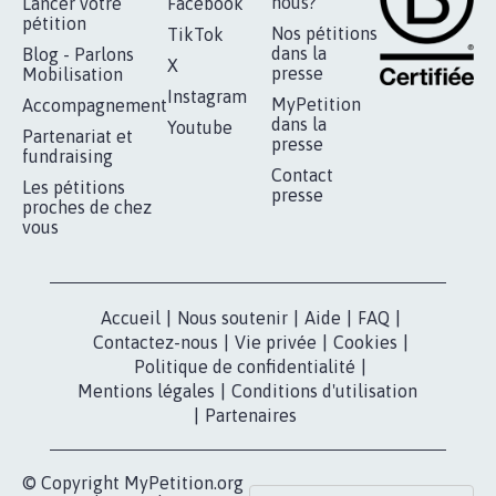
nous?
Lancer votre
Facebook
pétition
Nos pétitions
TikTok
dans la
Blog - Parlons
X
presse
Mobilisation
Instagram
MyPetition
Accompagnement
dans la
Youtube
Partenariat et
presse
fundraising
Contact
Les pétitions
presse
proches de chez
vous
Accueil
|
Nous soutenir
|
Aide
|
FAQ
|
Contactez-nous
|
Vie privée
|
Cookies
|
Politique de confidentialité
|
Mentions légales
|
Conditions d'utilisation
|
Partenaires
© Copyright MyPetition.org