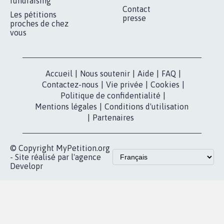
MOBILISATION
COMMUNAUTÉ
Qui sommes-
nous?
Lancer votre
Facebook
pétition
Nos pétitions
TikTok
dans la
Blog - Parlons
X
presse
Mobilisation
Instagram
MyPetition
Accompagnement
dans la
Youtube
Partenariat et
presse
fundraising
Contact
Les pétitions
presse
proches de chez
vous
Accueil
|
Nous soutenir
|
Aide
|
FAQ
|
Contactez-nous
|
Vie privée
|
Cookies
|
Politique de confidentialité
|
Mentions légales
|
Conditions d'utilisation
|
Partenaires