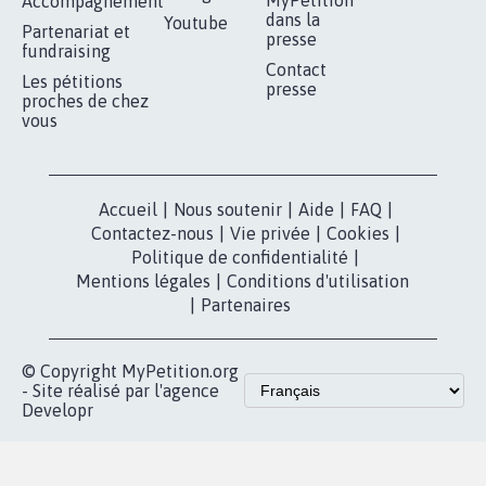
RÉUSSIR VOTRE
NOTRE
ESPACE PRESSE
MOBILISATION
COMMUNAUTÉ
Qui sommes-
nous?
Lancer votre
Facebook
pétition
Nos pétitions
TikTok
dans la
Blog - Parlons
X
presse
Mobilisation
Instagram
MyPetition
Accompagnement
dans la
Youtube
Partenariat et
presse
fundraising
Contact
Les pétitions
presse
proches de chez
vous
Accueil
|
Nous soutenir
|
Aide
|
FAQ
|
Contactez-nous
|
Vie privée
|
Cookies
|
Politique de confidentialité
|
Mentions légales
|
Conditions d'utilisation