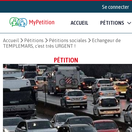
Se connecter
ACCUEIL
PÉTITIONS
Accueil
Pétitions
Pétitions sociales
Echangeur de
TEMPLEMARS, c'est très URGENT !
PÉTITION