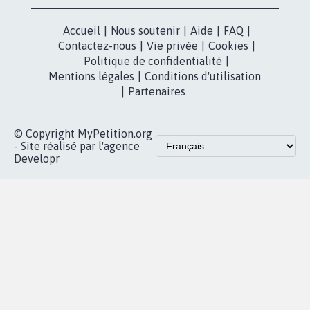
X
presse
Mobilisation
Instagram
MyPetition
Accompagnement
dans la
Youtube
Partenariat et
presse
fundraising
Contact
Les pétitions
presse
proches de chez
vous
Accueil
|
Nous soutenir
|
Aide
|
FAQ
|
Contactez-nous
|
Vie privée
|
Cookies
|
Politique de confidentialité
|
Mentions légales
|
Conditions d'utilisation
|
Partenaires
© Copyright MyPetition.org
- Site réalisé par l'agence
Developr